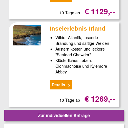
€ 1129,--
10 Tage ab
Inselerlebnis Irland
Wilder Atlantik, tosende
Brandung und saftige Weiden
Austern kosten und leckere
"Seafood Chowder"
Klösterliches Leben:
Clonmacnoise und Kylemore
Abbey
Details
€ 1269,--
10 Tage ab
Zur individuellen Anfrage