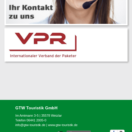
GTW Touristik GmbH
Im Amtmann 3-5 | 35578 Wetzlar
Telefon 06441 2005-0
info@gtw-touristik.de
|
www.gtw-touristik.de