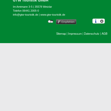
GTW Touristik GmbH
Im Amtmann 3-5 | 35578 Wetzlar
Telefon 06441 2005-0
info@gtw-touristik.de
|
www.gtw-touristik.de
Sitemap
|
Impressum
|
Datenschutz
|
AGB