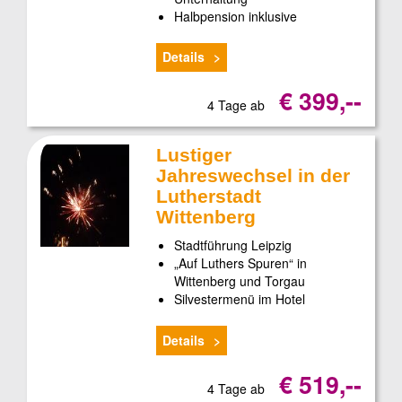
Halbpension inklusive
Details
€ 399,--
4 Tage ab
Lustiger
Jahreswechsel in der
Lutherstadt
Wittenberg
Stadtführung Leipzig
„Auf Luthers Spuren“ in
Wittenberg und Torgau
Silvestermenü im Hotel
Details
€ 519,--
4 Tage ab