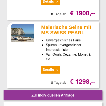
Details
€ 1900,--
8 Tage ab
Malerische Seine mit
MS SWISS PEARL
Unvergleichliches Paris
Spuren unvergesslicher
Impressionisten
Van Gogh, Cézanne, Monet &
Co.
Details
€ 1298,--
8 Tage ab
Zur individuellen Anfrage