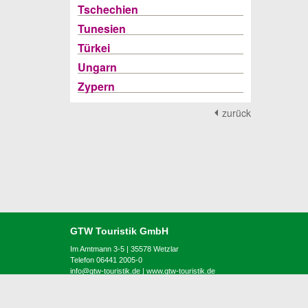
Tschechien
Tunesien
Türkei
Ungarn
Zypern
zurück
GTW Touristik GmbH
Im Amtmann 3-5 | 35578 Wetzlar
Telefon 06441 2005-0
info@gtw-touristik.de
|
www.gtw-touristik.de