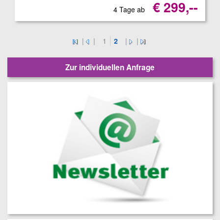
€ 299,--
4 Tage ab
|
|
1
2
|
|
Zur individuellen Anfrage