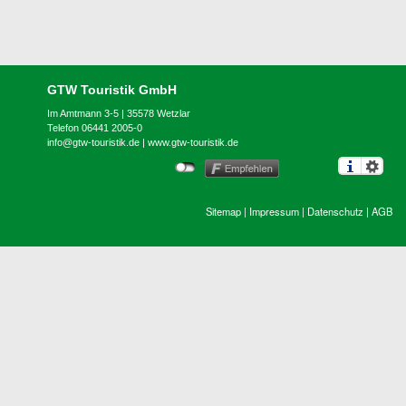
GTW Touristik GmbH
Im Amtmann 3-5 | 35578 Wetzlar
Telefon 06441 2005-0
info@gtw-touristik.de
|
www.gtw-touristik.de
Sitemap
|
Impressum
|
Datenschutz
|
AGB