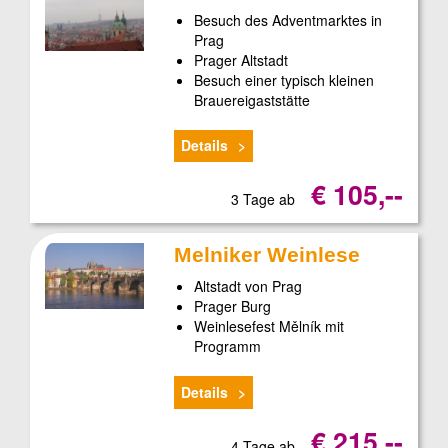
Besuch des Adventmarktes in
Prag
Prager Altstadt
Besuch einer typisch kleinen
Brauereigaststätte
Details
€ 105,--
3 Tage ab
Melniker Weinlese
Altstadt von Prag
Prager Burg
Weinlesefest Mělník mit
Programm
Details
€ 215,--
4 Tage ab