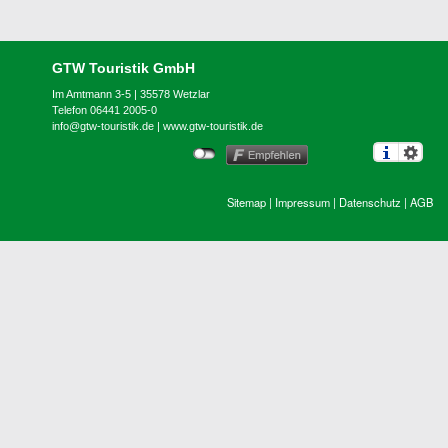
GTW Touristik GmbH
Im Amtmann 3-5 | 35578 Wetzlar
Telefon 06441 2005-0
info@gtw-touristik.de
|
www.gtw-touristik.de
Sitemap
|
Impressum
|
Datenschutz
|
AGB