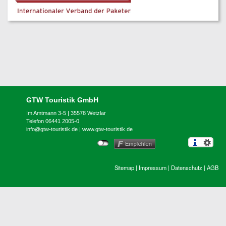
GTW Touristik GmbH
Im Amtmann 3-5 | 35578 Wetzlar
Telefon 06441 2005-0
info@gtw-touristik.de
|
www.gtw-touristik.de
Sitemap
|
Impressum
|
Datenschutz
|
AGB