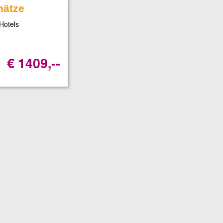
hätze
Hotels
€ 1409,--
b