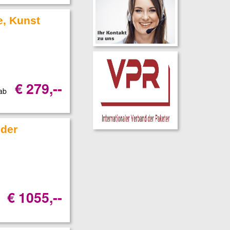
e, Kunst
€ 279,--
 ab
 der
€ 1055,--
b