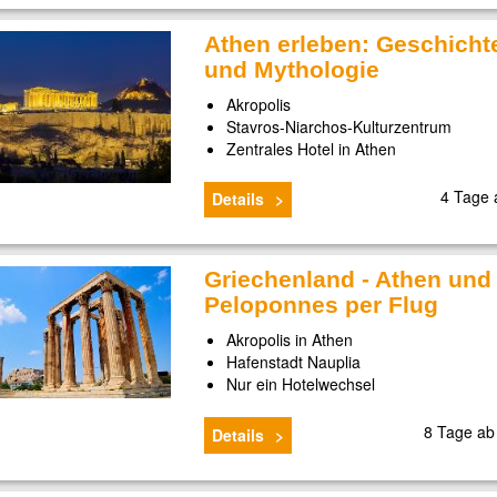
Athen erleben: Geschicht
und Mythologie
Akropolis
Stavros-Niarchos-Kulturzentrum
Zentrales Hotel in Athen
4 Tage
Details
Griechenland - Athen und
Peloponnes per Flug
Akropolis in Athen
Hafenstadt Nauplia
Nur ein Hotelwechsel
8 Tage a
Details