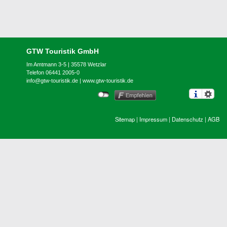
GTW Touristik GmbH
Im Amtmann 3-5 | 35578 Wetzlar
Telefon 06441 2005-0
info@gtw-touristik.de
|
www.gtw-touristik.de
Sitemap
|
Impressum
|
Datenschutz
|
AGB